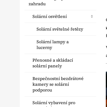
Í
A
kategorie
zahradu
T
P
E
A
SOLÁRNÍ FONTÁNA TŘÍPATROVÁ -
Solární osvětlení
G
MODRÁ
N
O
990 Kč
Solární světelné řetězy
E
R
I
L
Solární lampy a
E
lucerny
Přenosné a skládací
solární panely
Bezpečnostní bezdrátové
kamery se solární
podporou
Solární vybavení pro