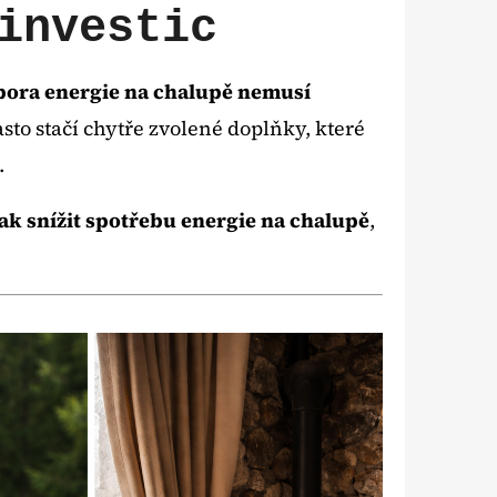
Následující
investic
-FI IP KAMERA 4K
pora energie na chalupě nemusí
RGUS 3 ULTRA -
 KAMERA S DETEKCÍ
asto stačí chytře zvolené doplňky, které
LÁRNÍM PANELEM
.
ak snížit spotřebu energie na chalupě
,