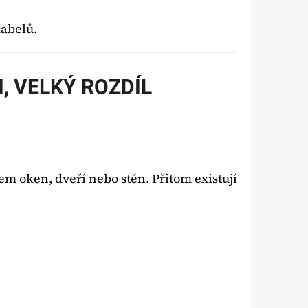
.
kabelů.
I, VELKÝ ROZDÍL
em oken, dveří nebo stěn. Přitom existují