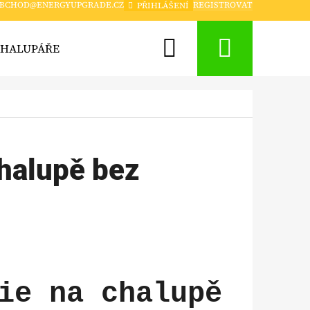
BCHOD@ENERGYUPGRADE.CZ
REGISTROVAT
PŘIHLÁŠENÍ
Hledat
Nákup
CHALUPÁŘE
CHYTRÁ DOMÁCNOST A ZABEZPEČENÍ
košík
chalupě bez
ie na chalupě