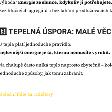
Výhoda?
Energie ze slunce, kdykoliv ji potřebujete
Bez hlučných agregátů a bez tahání prodlužovacích 
3️⃣ TEPELNÁ ÚSPORA: MALÉ VĚC
U tepla platí jednoduché pravidlo:
nejlevnější energie je ta, kterou nemusíte vyrobit.
Na chalupě často uniká teplo naprosto zbytečně – kol
jednoduché způsoby, jak tomu zabránit:
izolační fólie za radiátory