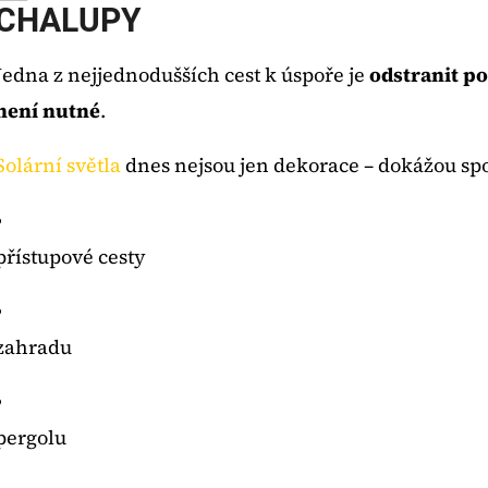
CHALUPY
Jedna z nejjednodušších cest k úspoře je
odstranit po
není nutné
.
Solární světla
dnes nejsou jen dekorace – dokážou spol
přístupové cesty
zahradu
pergolu