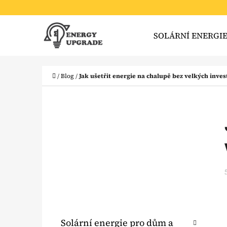
K
Přejít
O
Zpět
Zpět
na
SOLÁRNÍ ENERGI
Š
do
do
obsah
obchodu
obchodu
Í
CO
K
Domů
/
Blog
/
Jak ušetřit energie na chalupě bez velkých inves
P
O
S
T
R
A
N
N
K
Přeskočit
Solární energie pro dům a