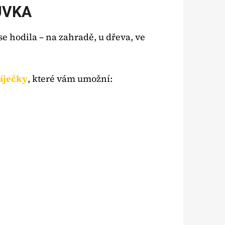
SUVKA
e hodila – na zahradě, u dřeva, ve
bíječky
, které vám umožní: