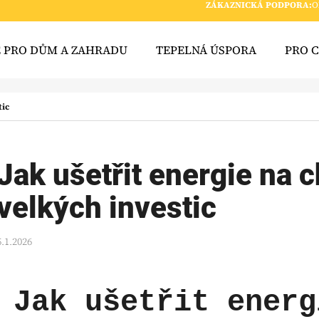
ZÁKAZNICKÁ PODPORA:
O
E PRO DŮM A ZAHRADU
TEPELNÁ ÚSPORA
PRO 
 POTŘEBUJETE NAJÍT?
tic
HLEDAT
Jak ušetřit energie na 
velkých investic
DOPORUČUJEME
5.1.2026
Jak ušetřit energ