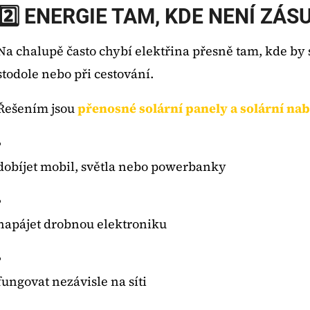
2️⃣ ENERGIE TAM, KDE NENÍ ZÁ
Na chalupě často chybí elektřina přesně tam, kde by s
stodole nebo při cestování.
Řešením jsou
přenosné solární panely a solární na
dobíjet mobil, světla nebo powerbanky
napájet drobnou elektroniku
fungovat nezávisle na síti