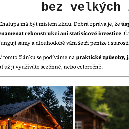
bez velkých 
SOLÁRNÍ FONTÁNA PRO ZAHRADNÍ
BEZDRÁTOVÁ WI
Chalupa má být místem klidu. Dobrá zpráva je, že
ús
JEZÍRKO
8MP REOLINK A
BEZPEČNOSTNÍ
znamenat rekonstrukci ani statisícové investice
. Č
790 Kč
POHYBU A SO
fungují samy a dlouhodobě vám šetří peníze i starosti
3 950 Kč
V tomto článku se podíváme na
praktické způsoby, j
ať už ji využíváte sezónně, nebo celoročně.