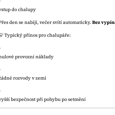
vstup do chalupy
Přes den se nabijí, večer svítí automaticky.
Bez vypína
💡 Typický přínos pro chalupáře:
nulové provozní náklady
žádné rozvody v zemi
vyšší bezpečnost při pohybu po setmění