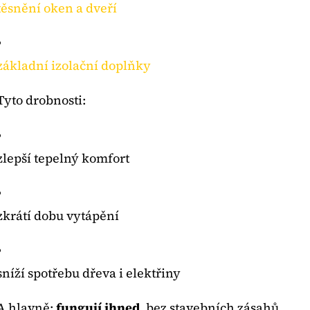
těsnění oken a dveří
základní izolační doplňky
Tyto drobnosti:
zlepší tepelný komfort
zkrátí dobu vytápění
sníží spotřebu dřeva i elektřiny
A hlavně:
fungují ihned
, bez stavebních zásahů.