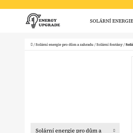
K
Přejít
O
Zpět
Zpět
na
SOLÁRNÍ ENERGI
Š
do
do
obsah
obchodu
obchodu
Í
CO
K
Domů
/
Solární energie pro dům a zahradu
/
Solární fontány
/
Solá
P
O
S
T
R
A
N
N
K
Přeskočit
Solární energie pro dům a