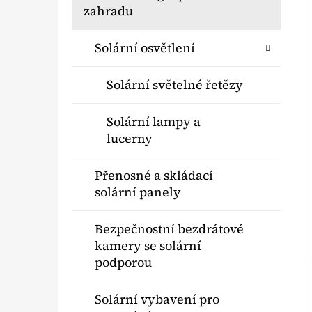
Í
A
kategorie
zahradu
T
P
E
A
SOLÁRNÍ FONTÁNA PRO ZAHRADNÍ
Solární osvětlení
G
JEZÍRKO
N
O
790 Kč
Solární světelné řetězy
E
R
I
L
Solární lampy a
E
lucerny
Přenosné a skládací
solární panely
Bezpečnostní bezdrátové
kamery se solární
podporou
Solární vybavení pro