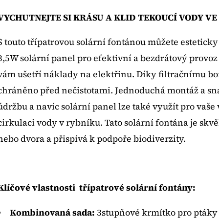
Twitter
Facebook
VYCHUTNEJTE SI KRÁSU A KLID TEKOUCÍ VODY VE
S touto třípatrovou solární fontánou můžete estetick
3,5W solární panel pro efektivní a bezdrátový provoz
vám ušetří náklady na elektřinu. Díky filtračnímu box
chráněno před nečistotami. Jednoduchá montáž a snad
údržbu a navíc solární panel lze také využít pro vaše 
cirkulaci vody v rybníku. Tato solární fontána je s
nebo dvora a přispívá k podpoře biodiverzity.
Klíčové vlastnosti třípatrové solární fontány:
Kombinovaná sada:
3stupňové krmítko pro ptáky 