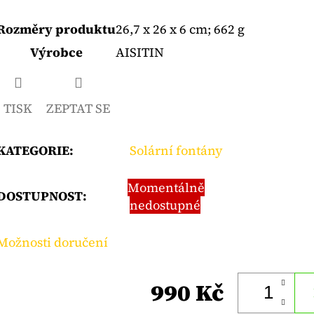
Rozměry produktu
‎26,7 x 26 x 6 cm; 662 g
Výrobce
‎AISITIN
TISK
ZEPTAT SE
KATEGORIE
:
Solární fontány
Momentálně
DOSTUPNOST:
nedostupné
Možnosti doručení
990 Kč