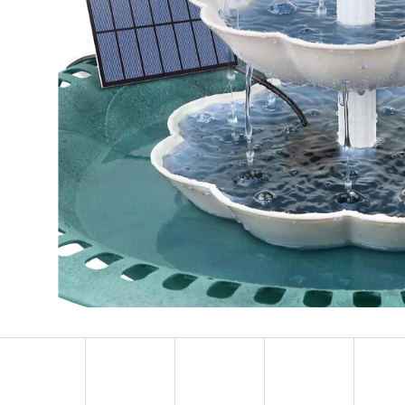
BEZDRÁTOVÁ WI-FI IP KAMERA 4K
SOLÁRNÍ LUCE
8MP REOLINK ARGUS 3 ULTRA -
BEZPEČNOSTNÍ KAMERA S DETEKCÍ
870 Kč
POHYBU A SOLÁRNÍM PANELEM
3 950 Kč