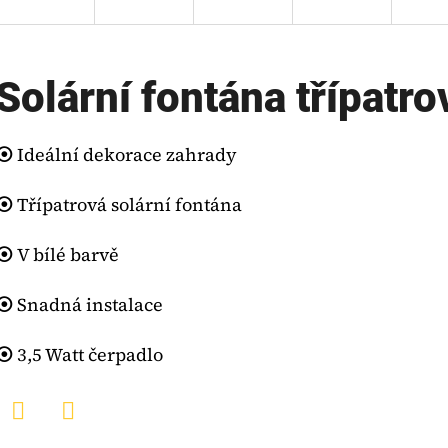
Solární fontána třípatrov
⦿
Ideální dekorace zahrady
⦿
Třípatrová solární fontána
⦿
V bílé barvě
⦿
Snadná instalace
⦿
3,5 Watt čerpadlo