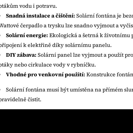
ptákům vodu i potravu.
Snadná instalace a čištění:
Solární fontána je b
ez
Wattové čerpadlo a trysku lze snadno vyjmout a vyčist
Solární energie:
Ekologická a šetrná k životnímu 
připojení k elektřině díky solárnímu panelu.
DIY zábava:
Solární panel lze vyjmout a použít pro
ptáky nebo cirkulace vody v rybníčku.
Vhodné pro venkovní použití:
K
onstrukce fontán
Solární fontána musí být umístěna na přímém slun
pravidelně čistit.