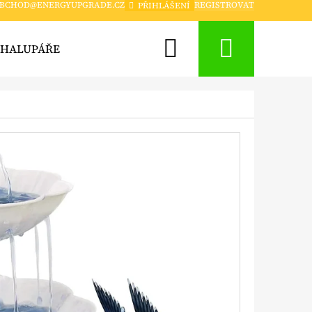
BCHOD@ENERGYUPGRADE.CZ
REGISTROVAT
PŘIHLÁŠENÍ
Hledat
Nákup
CHALUPÁŘE
CHYTRÁ DOMÁCNOST A ZABEZPEČENÍ
košík