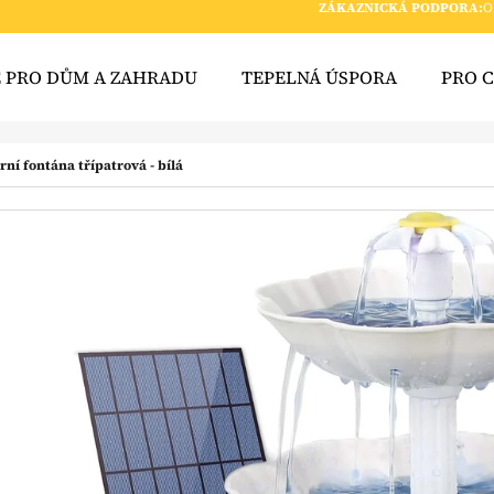
ZÁKAZNICKÁ PODPORA:
O
E PRO DŮM A ZAHRADU
TEPELNÁ ÚSPORA
PRO 
 POTŘEBUJETE NAJÍT?
rní fontána třípatrová - bílá
HLEDAT
DOPORUČUJEME