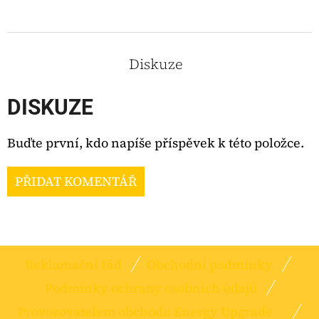
Diskuze
DISKUZE
Buďte první, kdo napíše příspěvek k této položce.
PŘIDAT KOMENTÁŘ
Z
Reklamační řád
Obchodní podmínky
Á
Podmínky ochrany osobních údajů
P
Provozovatelem obchodu Energy Upgrade