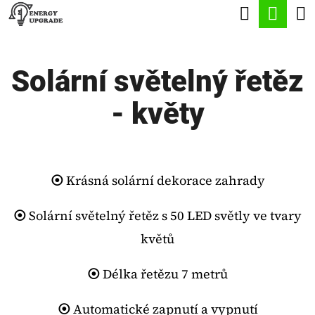
K
Hledat
Nák
Přejít
O
Zpět
Zpět
na
koší
Š
obsah
Solární světelný řetěz
Í
C
K
- květy
O
P
O
T
⦿
Krásná solární dekorace zahrady
Ř
⦿
Solární světelný řetěz s 50 LED světly ve tvary
E
květů
B
U
⦿
Délka řetězu 7 metrů
J
⦿
Automatické zapnutí a vypnutí