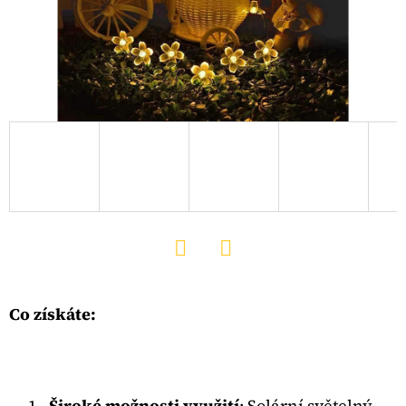
D
O
P
O
R
U
Č
U
J
E
M
Twitter
Facebook
E
Co získáte:
SOLÁRNÍ
FONTÁNA
PRO
Široké možnosti využití
: Solární světelný