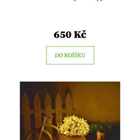
E
T
E
650 Kč
N
A
J
DO KOŠÍKU
Í
T
?
HLEDAT