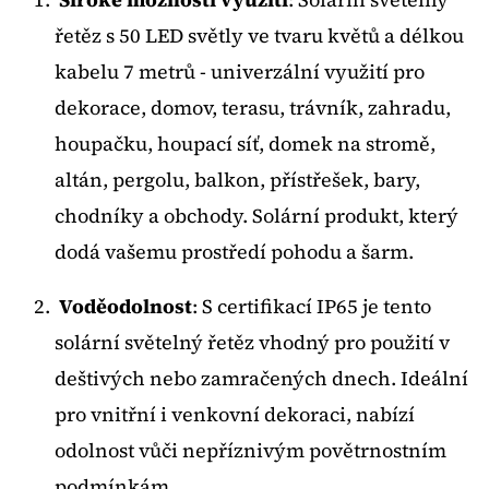
ZAHRADNÍ
JEZÍRKO
řetěz s 50 LED světly ve tvaru květů a délkou
790
kabelu 7 metrů - univerzální využití pro
Kč
dekorace, domov, terasu, trávník, zahradu,
houpačku, houpací síť, domek na stromě,
altán, pergolu, balkon, přístřešek, bary,
chodníky a obchody. Solární produkt, který
dodá vašemu prostředí pohodu a šarm.
Voděodolnost
: S certifikací IP65 je tento
solární světelný řetěz vhodný pro použití v
deštivých nebo zamračených dnech. Ideální
pro vnitřní i venkovní dekoraci, nabízí
odolnost vůči nepříznivým povětrnostním
podmínkám.