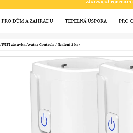
ZÁKAZNICKÁ PODPORA:
O
E PRO DŮM A ZAHRADU
TEPELNÁ ÚSPORA
PRO 
 POTŘEBUJETE NAJÍT?
WIFI zásuvka Avatar Controls / (balení 2 ks)
HLEDAT
DOPORUČUJEME