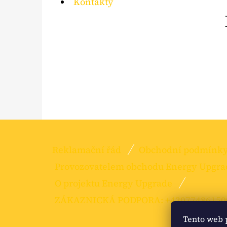
Kontakty
Z
Reklamační řád
Obchodní podmínk
Á
Provozovatelem obchodu Energy Upgrade j
P
O projektu Energy Upgrade
A
ZÁKAZNICKÁ PODPORA: +420774861500
T
Tento web 