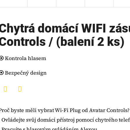
Chytrá domácí WIFI zás
Controls / (balení 2 ks)
⦿
Kontrola hlasem
⦿
Bezpečný design
Twitter
Facebook
Proč byste měli vybrat Wi-Fi Plug od Avatar Controls?
- Ovládejte svůj domácí přístroj pomocí chytrého tel
- Pracujte s hlasovým ovládáním Alexou.