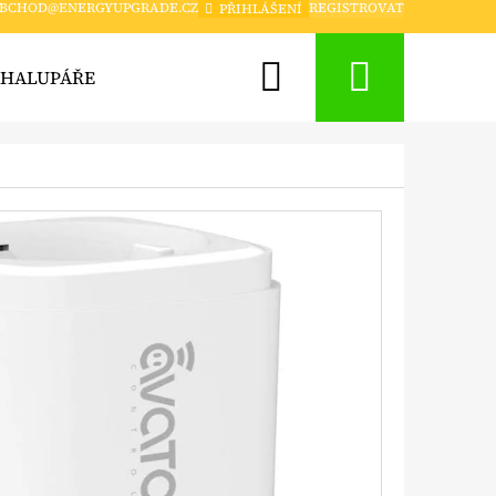
BCHOD@ENERGYUPGRADE.CZ
REGISTROVAT
PŘIHLÁŠENÍ
Hledat
Nákup
CHALUPÁŘE
CHYTRÁ DOMÁCNOST A ZABEZPEČENÍ
košík