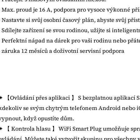
- Max. proud je 16 A, podpora pro vysoce výkonné přís
- Nastavte si svůj osobní časový plán, abyste svůj přís
- Sdílejte zařízení se svou rodinou, užijte si inteligentn
- Perfektní nápad na dárek pro vaši rodinu nebo přát
- záruka 12 měsíců a doživotní servisní podpora
✦ 【Ovládání přes aplikaci 】 S bezplatnou aplikací Sm
kdekoliv se svým chytrým telefonem Android nebo i
vypnout, když opustíte dům.
✦ 【 Kontrola hlasu 】 WiFi Smart Plug umožňuje spr
ovládání. Můžete také vytvořit skupinu pro všechny va