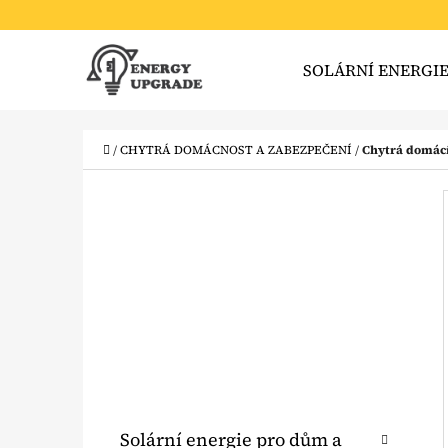
K
Přejít
O
Zpět
Zpět
na
SOLÁRNÍ ENERGI
Š
do
do
obsah
obchodu
obchodu
Í
CO
K
Domů
/
CHYTRÁ DOMÁCNOST A ZABEZPEČENÍ
/
Chytrá domácí 
P
O
S
T
R
A
N
N
K
Přeskočit
Solární energie pro dům a