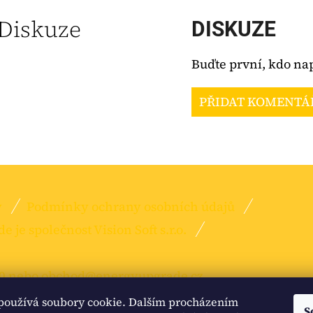
Diskuze
DISKUZE
Buďte první, kdo nap
PŘIDAT KOMENTÁ
y
Podmínky ochrany osobních údajů
e společnost Vision Soft s.r.o.
 nebo obchod@energyupgrade.cz
používá soubory cookie. Dalším procházením
S