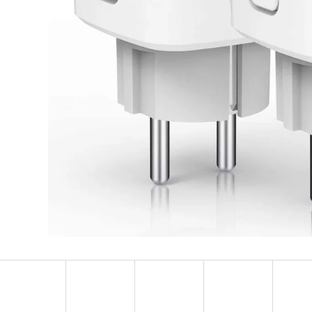
BEZDRÁTOVÁ WI-FI IP KAMERA 4K
SOLÁRNÍ LUCE
8MP REOLINK ARGUS 3 ULTRA -
BEZPEČNOSTNÍ KAMERA S DETEKCÍ
870 Kč
POHYBU A SOLÁRNÍM PANELEM
3 950 Kč