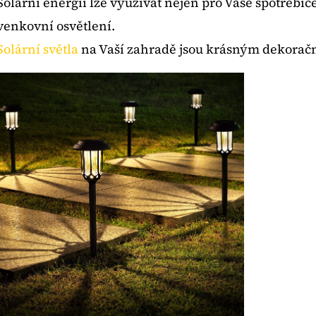
Solární energii lze využívat nejen pro Vaše spotřebi
venkovní osvětlení.
Solární světla
na Vaší zahradě jsou krásným dekoračn