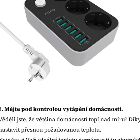
3.
Mějte pod kontrolou vytápění domácnosti.
Věděli jste, že většina domácností topí nad míru? D
nastavit přesnou požadovanou teplotu.
Najděte si Vaši ideální teplotu domácnosti (v obytn