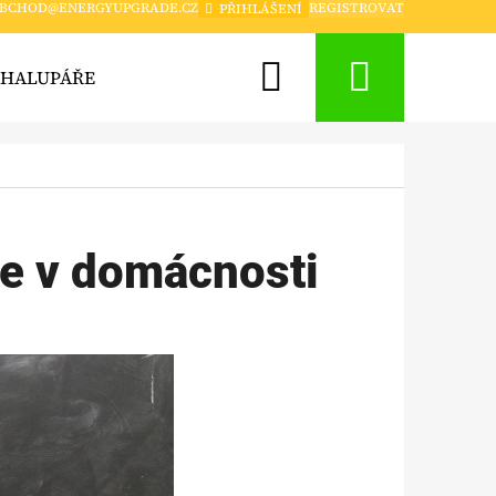
BCHOD@ENERGYUPGRADE.CZ
REGISTROVAT
PŘIHLÁŠENÍ
Hledat
Nákup
CHALUPÁŘE
CHYTRÁ DOMÁCNOST A ZABEZPEČENÍ
košík
gie v domácnosti