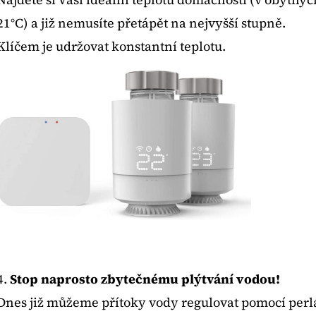
21°C) a již nemusíte přetápět na nejvyšší stupně.
Klíčem je udržovat konstantní teplotu.
4.
Stop naprosto zbytečnému plýtvání vodou!
Dnes již můžeme přítoky vody regulovat pomocí perl