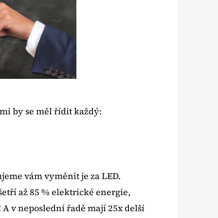
Následující
RNA CHILITECH
mi by se měl řídit každý:
ujeme vám vyměnit je za LED.
ří až 85 % elektrické energie,
i! A v neposlední řadě mají 25x delší