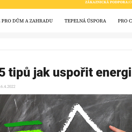
ZÁKAZNICKÁ PODPORA:
O
E PRO DŮM A ZAHRADU
TEPELNÁ ÚSPORA
PRO 
 POTŘEBUJETE NAJÍT?
HLEDAT
5 tipů jak uspořit ener
16.4.2022
DOPORUČUJEME