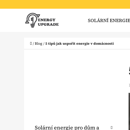
K
Přejít
O
Zpět
Zpět
na
SOLÁRNÍ ENERGI
Š
do
do
obsah
obchodu
obchodu
Í
CO
K
Domů
/
Blog
/
5 tipů jak uspořit energie v domácnosti
P
O
S
T
R
A
N
N
K
Přeskočit
Solární energie pro dům a