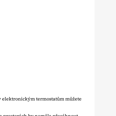
íky elektronickým termostatům můžete
ých prostorách by neměla přesáhnout