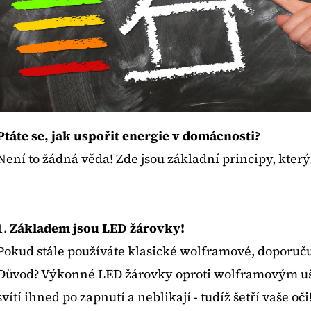
BEZDRÁTOVÁ WI-FI IP KAMERA 4K
SOLÁRNÍ LUCE
8MP REOLINK ARGUS 3 ULTRA -
BEZPEČNOSTNÍ KAMERA S DETEKCÍ
870 Kč
POHYBU A SOLÁRNÍM PANELEM
3 950 Kč
Ptáte se, jak uspořit energie v domácnosti?
Není to žádná věda! Zde jsou základní principy, který
1.
Základem jsou LED žárovky!
Pokud stále používáte klasické wolframové, doporuč
Důvod? Výkonné LED žárovky oproti wolframovým ušet
svítí ihned po zapnutí a neblikají - tudíž šetří vaše oč