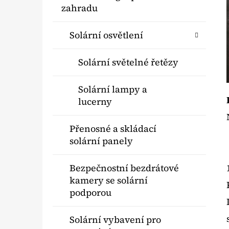
Í
A
kategorie
zahradu
T
P
E
A
SOLÁRNÍ FONTÁNA PRO ZAHRADNÍ
Solární osvětlení
G
JEZÍRKO
N
O
790 Kč
Solární světelné řetězy
E
R
I
L
Solární lampy a
E
lucerny
Přenosné a skládací
solární panely
Bezpečnostní bezdrátové
kamery se solární
podporou
Solární vybavení pro