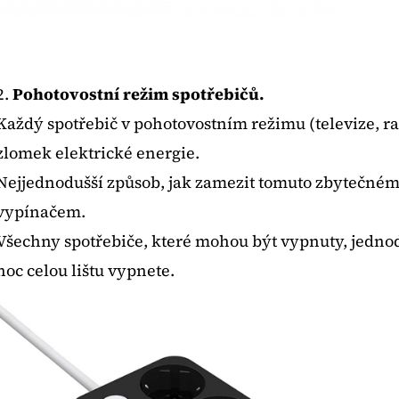
2.
Pohotovostní režim spotřebičů.
Každý spotřebič v pohotovostním režimu (televize, radi
zlomek elektrické energie.
Nejjednodušší způsob, jak zamezit tomuto zbytečnému
vypínačem.
Všechny spotřebiče, které mohou být vypnuty, jednodu
noc celou lištu vypnete.