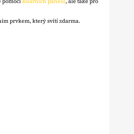
če pomocí
solárních panelů
, ale také pro
ím prvkem, který svítí zdarma.